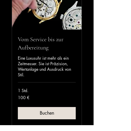
Vom Service bis zur
Aufbereitung
Eine Luxusuhr ist mehr als ein
Zeitmesser. Sie ist Präzision,
Wertanlage und Ausdruck von
Stil.
1 Std.
100
100 €
Euro
Buchen