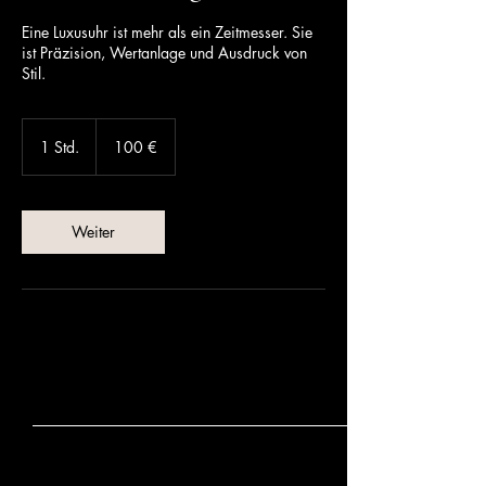
Eine Luxusuhr ist mehr als ein Zeitmesser. Sie
ist Präzision, Wertanlage und Ausdruck von
Stil.
100
Euro
1 Std.
1
100 €
S
t
d
Weiter