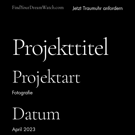
FindYourDreamWatch.com
Jetzt Traumuhr anfordern
Projekttitel
Projektart
Fotografie
Datum
April 2023