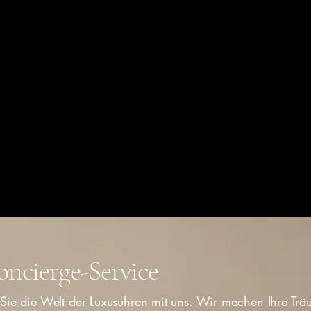
FindYourDreamWatch.com
oncierge-Service
Sie die Welt der Luxusuhren mit uns. Wir machen Ihre Tr